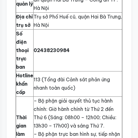
quản lý
Hà Nội
Địa chỉ
Trụ sở Phố Huế cũ, quận Hai Bà Trưng,
trụ sở
Hà Nội
Số
điện
thoại
02438230984
trực
ban
Hotline
113 (Tổng đài Cảnh sát phản ứng
khẩn
nhanh toàn quốc)
cấp
– Bộ phận giải quyết thủ tục hành
chính: Giờ hành chính từ Thứ 2 đến
Thời
Thứ 6 (Sáng: 08h00 – 12h00; Chiều:
gian
13h30 – 17h00) và sáng Thứ 7.
làm
– Bộ phận trực ban hình sự, tiếp nhận