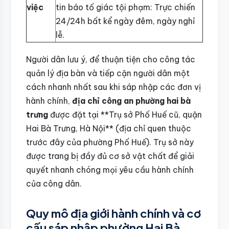
việc
tin báo tố giác tội phạm: Trực chiến
24/24h bất kể ngày đêm, ngày nghỉ
lễ.
Người dân lưu ý, để thuận tiện cho công tác
quản lý địa bàn và tiếp cận người dân một
cách nhanh nhất sau khi sáp nhập các đơn vị
hành chính,
địa chỉ công an phường hai bà
trưng
được đặt tại **Trụ sở Phố Huế cũ, quận
Hai Bà Trưng, Hà Nội** (địa chỉ quen thuộc
trước đây của phường Phố Huế). Trụ sở này
được trang bị đầy đủ cơ sở vật chất để giải
quyết nhanh chóng mọi yêu cầu hành chính
của công dân.
Quy mô địa giới hành chính và cơ
cấu sáp nhập phường Hai Bà