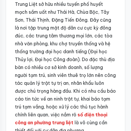
Trung Liệt sở hữu nhiều tuyến phố huyết
mạch sầm uất như Thái Hà, Chùa Bộc, Tây
Sơn, Thái Thịnh, Đặng Tiến Đông. Đây cũng
là nơi tập trung mật độ dân cư cực kỳ đông
đúc, các trung tâm thương mại lớn, các tòa
nhà văn phòng, khu chợ truyền thống và hệ
thống trường đại học danh tiếng (Đại học
Thủy lợi, Đại học Công đoàn). Do đặc thù địa
bàn có nhiều cơ sở kinh doanh, số lượng
người tạm trú, sinh viên thuê trọ lớn nên công
tác quản lý trật tự trị an, nhân khẩu luôn
được chú trọng hàng đầu. Khi có nhu cầu báo
cáo tin tức về an ninh trật tự, khai báo tạm
trú tạm vắng, hoặc xử lý các thủ tục hành
chính liên quan, việc nắm rõ
số điện thoại
công an phường trung liệt
là vô cùng cần
thiết đối với cư dân địa phương.