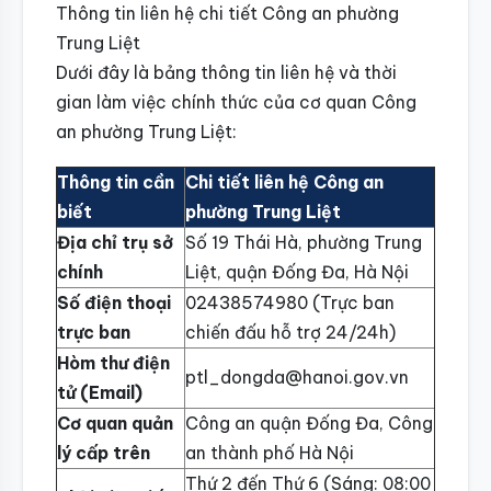
Thông tin liên hệ chi tiết Công an phường
Trung Liệt
Dưới đây là bảng thông tin liên hệ và thời
gian làm việc chính thức của cơ quan Công
an phường Trung Liệt:
Thông tin cần
Chi tiết liên hệ Công an
biết
phường Trung Liệt
Địa chỉ trụ sở
Số 19 Thái Hà, phường Trung
chính
Liệt, quận Đống Đa, Hà Nội
Số điện thoại
02438574980 (Trực ban
trực ban
chiến đấu hỗ trợ 24/24h)
Hòm thư điện
ptl_dongda@hanoi.gov.vn
tử (Email)
Cơ quan quản
Công an quận Đống Đa, Công
lý cấp trên
an thành phố Hà Nội
Thứ 2 đến Thứ 6 (Sáng: 08:00